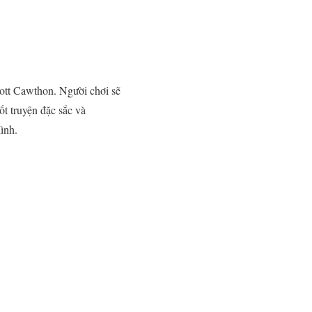
cott Cawthon. Người chơi sẽ
t truyện đặc sắc và
ình.