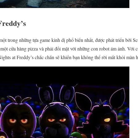
 Freddy’s
một trong những tựa game kinh dị phổ biến nhất, được phát triển bởi S
 một cửa hàng pizza và phải đối mặt với những con robot ám ảnh. Với cố
ights at Freddy’s chắc chắn sẽ khiến bạn không thể rời mắt khỏi màn h