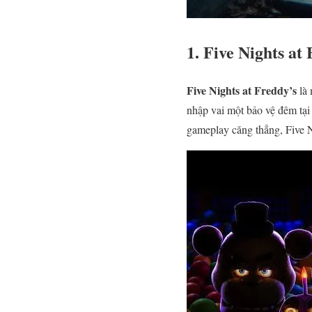
1.
Five Nights at
Five Nights at Freddy’s
là 
nhập vai một bảo vệ đêm tại
gameplay căng thẳng, Five N