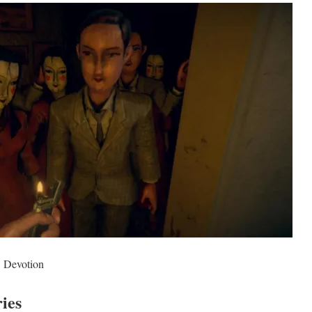
: Devotion
ies