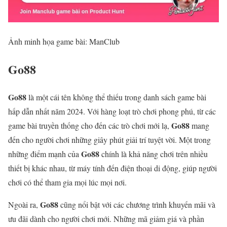
Ảnh minh họa game bài: ManClub
Go88
Go88
là một cái tên không thể thiếu trong danh sách game bài
hấp dẫn nhất năm 2024. Với hàng loạt trò chơi phong phú, từ các
Go88
game bài truyền thống cho đến các trò chơi mới lạ,
mang
đến cho người chơi những giây phút giải trí tuyệt vời. Một trong
Go88
những điểm mạnh của
chính là khả năng chơi trên nhiều
thiết bị khác nhau, từ máy tính đến điện thoại di động, giúp người
chơi có thể tham gia mọi lúc mọi nơi.
Go88
Ngoài ra,
cũng nổi bật với các chương trình khuyến mãi và
ưu đãi dành cho người chơi mới. Những mã giảm giá và phần