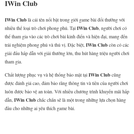
IWin Club
IWin Club
là cái tên nổi bật trong giới game bài đổi thưởng với
IWin Club
nhiều thể loại trò chơi phong phú. Tại
, người chơi có
thể tham gia vào các trò chơi bài kinh điển và hiện đại, mang đến
IWin Club
trải nghiệm phong phú và thú vị. Đặc biệt,
còn có các
giải đấu hấp dẫn với giải thưởng lớn, thu hút hàng triệu người chơi
tham gia.
IWin Club
Chất lượng phục vụ và hệ thống bảo mật tại
cũng
được đánh giá cao, đảm bảo rằng thông tin và tiền của người chơi
luôn được bảo vệ an toàn. Với nhiều chương trình khuyến mãi hấp
IWin Club
dẫn,
chắc chắn sẽ là một trong những lựa chọn hàng
đầu cho những ai yêu thích game bài.