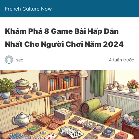
French Culture Now
Khám Phá 8 Game Bài Hấp Dẫn
Nhất Cho Người Chơi Năm 2024
seo
4 tuần trước