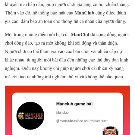
khuyến mãi hấp dẫn, giúp người chơi gia tăng cơ hội chiến thắng.
ManClub
Thêm vào đó, hệ thống bảo mật của
cũng được đánh
giá cao, đảm bảo an toàn cho thông tin cá nhân của người dùng.
ManClub
Một trong những điểm nổi bật của
là cộng đồng người
chơi đông đảo, tạo ra một không khí sôi động và thân thiện.
Người chơi có thể tham gia vào các bàn chơi với nhiều cấp độ
khác nhau, từ người mới bắt đầu đến những cao thủ dày dạn kinh
nghiệm. Điều này không chỉ giúp người chơi cải thiện kỹ năng
mà còn tạo ra những trải nghiệm thú vị và không thể nào quên.