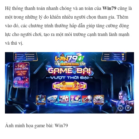
Win79
Hệ thống thanh toán nhanh chóng và an toàn của
cũng là
một trong những lý do khiến nhiều người chọn tham gia. Thêm
vào đó, các chương trình thưởng hấp dẫn giúp tăng cường động
lực cho người chơi, tạo ra một môi trường cạnh tranh lành mạnh
và thú vị.
Ảnh minh họa game bài: Win79