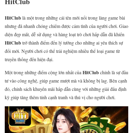
HitClub
HitClub
là một trong những cái tên mới nổi trong làng game bài
nhưng đã nhanh chóng chiếm được cảm tình của người chơi. Giao
diện đẹp mắt, dễ sử dụng và hàng loạt trò chơi hấp dẫn đã khiến
HitClub
trở thành điểm đến lý tưởng cho những ai yêu thích sự
đổi mới. Người chơi có thể trải nghiệm nhiều thể loại game từ
truyền thống đến hiện đại.
HitClub
Một trong những điểm cộng lớn nhất của
chính là sự đầu
tư vào công nghệ, giúp game mượt mà và không bị lag. Bên cạnh
đó, chính sách khuyến mãi hấp dẫn cùng với những giải đấu định
kỳ giúp tăng thêm tính cạnh tranh và thú vị cho người chơi.