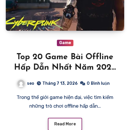
Game
Top 20 Game Bài Offline
Hấp Dẫn Nhất Năm 2024
Bạn Không Thể Bỏ Qua
seo
Tháng 7 13, 2026
0
Bình luận
Trong thế giới game hiện đại, việc tìm kiếm
những trò chơi offline hấp dẫn…
Read More