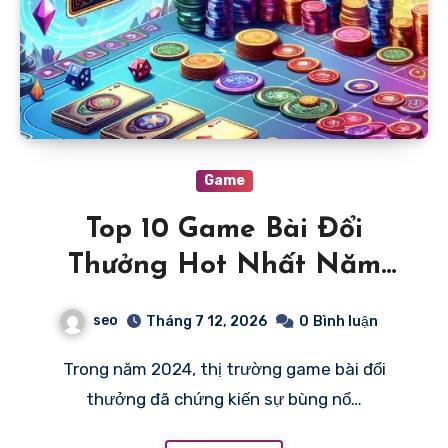
Game
Top 10 Game Bài Đổi
Thưởng Hot Nhất Năm
2024
seo
Tháng 7 12, 2026
0
Bình luận
Trong năm 2024, thị trường game bài đổi
thưởng đã chứng kiến sự bùng nổ…