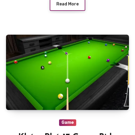
Read More
Game