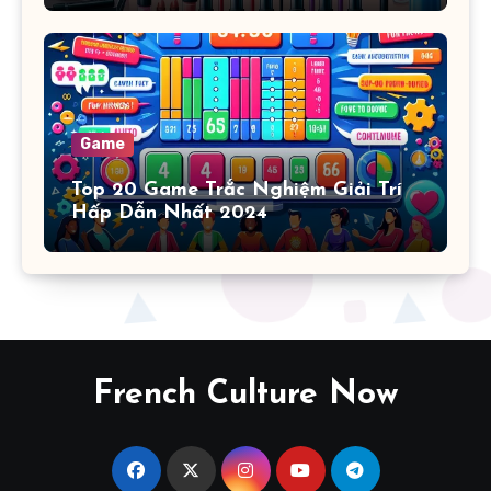
Game
Top 20 Game Trắc Nghiệm Giải Trí
Hấp Dẫn Nhất 2024
French Culture Now