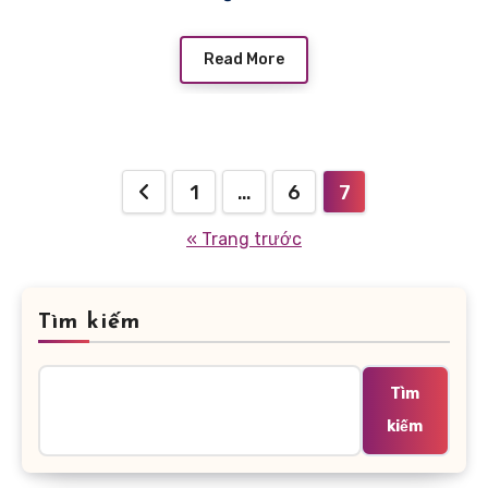
Read More
Phân
1
…
6
7
trang
« Trang trước
bài
viết
Tìm kiếm
Tìm
kiếm