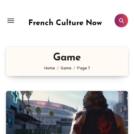
Skip
to
content
French Culture Now
Game
Home
Game
Page 7