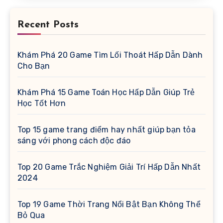
Recent Posts
Khám Phá 20 Game Tìm Lối Thoát Hấp Dẫn Dành
Cho Bạn
Khám Phá 15 Game Toán Học Hấp Dẫn Giúp Trẻ
Học Tốt Hơn
Top 15 game trang điểm hay nhất giúp bạn tỏa
sáng với phong cách độc đáo
Top 20 Game Trắc Nghiệm Giải Trí Hấp Dẫn Nhất
2024
Top 19 Game Thời Trang Nổi Bật Bạn Không Thể
Bỏ Qua