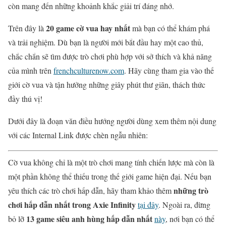
còn mang đến những khoảnh khắc giải trí đáng nhớ.
20 game cờ vua hay nhất
Trên đây là
mà bạn có thể khám phá
và trải nghiệm. Dù bạn là người mới bắt đầu hay một cao thủ,
chắc chắn sẽ tìm được trò chơi phù hợp với sở thích và khả năng
của mình trên
frenchculturenow.com
. Hãy cùng tham gia vào thế
giới cờ vua và tận hưởng những giây phút thư giãn, thách thức
đầy thú vị!
Dưới đây là đoạn văn điều hướng người dùng xem thêm nội dung
với các Internal Link được chèn ngẫu nhiên:
Cờ vua không chỉ là một trò chơi mang tính chiến lược mà còn là
một phần không thể thiếu trong thế giới game hiện đại. Nếu bạn
những trò
yêu thích các trò chơi hấp dẫn, hãy tham khảo thêm
chơi hấp dẫn nhất trong Axie Infinity
tại đây
. Ngoài ra, đừng
13 game siêu anh hùng hấp dẫn nhất
bỏ lỡ
này
, nơi bạn có thể