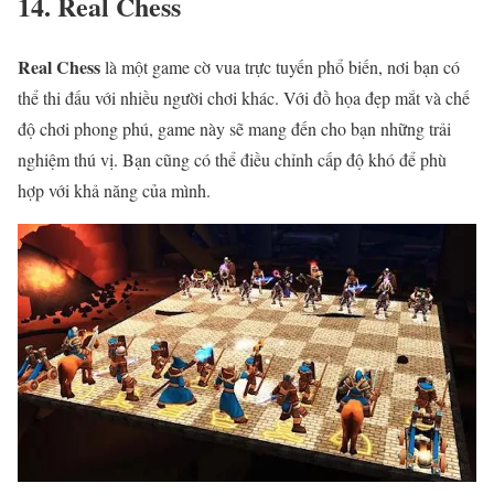
14. Real Chess
Real Chess
là một game cờ vua trực tuyến phổ biến, nơi bạn có
thể thi đấu với nhiều người chơi khác. Với đồ họa đẹp mắt và chế
độ chơi phong phú, game này sẽ mang đến cho bạn những trải
nghiệm thú vị. Bạn cũng có thể điều chỉnh cấp độ khó để phù
hợp với khả năng của mình.