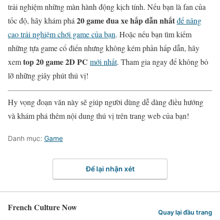
trải nghiệm những màn hành động kịch tính. Nếu bạn là fan của
20 game đua xe hấp dẫn nhất
tốc độ, hãy khám phá
để nâng
cao trải nghiệm chơi game của bạn
. Hoặc nếu bạn tìm kiếm
những tựa game cổ điển nhưng không kém phần hấp dẫn, hãy
top 20 game 2D PC
xem
mới nhất
. Tham gia ngay để không bỏ
lỡ những giây phút thú vị!
Hy vọng đoạn văn này sẽ giúp người dùng dễ dàng điều hướng
và khám phá thêm nội dung thú vị trên trang web của bạn!
Danh mục:
Game
Để lại nhận xét
French Culture Now
Quay lại đầu trang