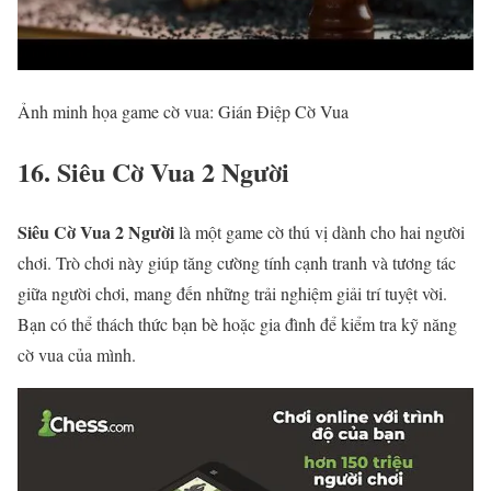
Ảnh minh họa game cờ vua: Gián Điệp Cờ Vua
16. Siêu Cờ Vua 2 Người
Siêu Cờ Vua 2 Người
là một game cờ thú vị dành cho hai người
chơi. Trò chơi này giúp tăng cường tính cạnh tranh và tương tác
giữa người chơi, mang đến những trải nghiệm giải trí tuyệt vời.
Bạn có thể thách thức bạn bè hoặc gia đình để kiểm tra kỹ năng
cờ vua của mình.