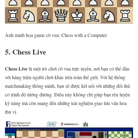
Ảnh minh họa game cờ vua: Chess with a Computer
5. Chess Live
Chess Live
là một trò chơi cờ vua trực tuyến, nơi bạn có thể đấu
với hàng triệu người chơi khác trên toàn thế giới. Với hệ thống
matchmaking thông minh, bạn sẽ được kết nối với những đối thủ
có trình độ tương đương. Điều này không chỉ giúp bạn rèn luyện
kỹ năng mà còn mang đến những trải nghiệm giao lưu văn hóa
thú vị.