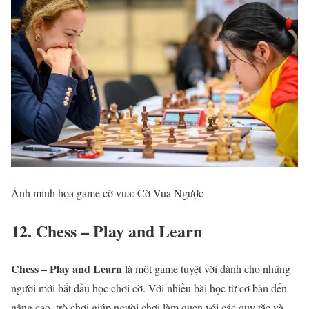
Ảnh minh họa game cờ vua: Cờ Vua Ngược
12. Chess – Play and Learn
Chess – Play and Learn
là một game tuyệt vời dành cho những
người mới bắt đầu học chơi cờ. Với nhiều bài học từ cơ bản đến
nâng cao, trò chơi giúp người chơi làm quen với các quy tắc và