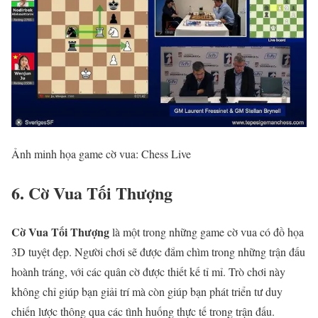
Ảnh minh họa game cờ vua: Chess Live
6. Cờ Vua Tối Thượng
Cờ Vua Tối Thượng
là một trong những game cờ vua có đồ họa
3D tuyệt đẹp. Người chơi sẽ được đắm chìm trong những trận đấu
hoành tráng, với các quân cờ được thiết kế tỉ mỉ. Trò chơi này
không chỉ giúp bạn giải trí mà còn giúp bạn phát triển tư duy
chiến lược thông qua các tình huống thực tế trong trận đấu.