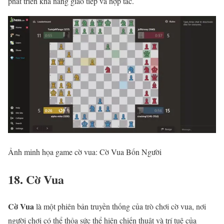
phát triển khả năng giao tiếp và hợp tác.
Ảnh minh họa game cờ vua: Cờ Vua Bốn Người
18. Cờ Vua
Cờ Vua
là một phiên bản truyền thống của trò chơi cờ vua, nơi
người chơi có thể thỏa sức thể hiện chiến thuật và trí tuệ của