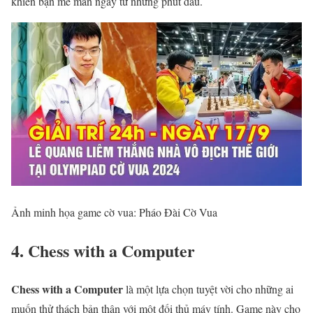
khiến bạn mê mẩn ngay từ những phút đầu.
Ảnh minh họa game cờ vua: Pháo Đài Cờ Vua
4. Chess with a Computer
Chess with a Computer
là một lựa chọn tuyệt vời cho những ai
muốn thử thách bản thân với một đối thủ máy tính. Game này cho