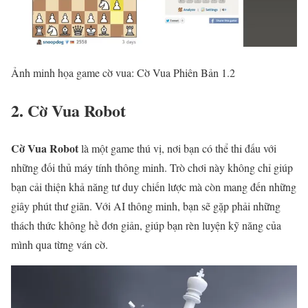
Ảnh minh họa game cờ vua: Cờ Vua Phiên Bản 1.2
2. Cờ Vua Robot
Cờ Vua Robot
là một game thú vị, nơi bạn có thể thi đấu với
những đối thủ máy tính thông minh. Trò chơi này không chỉ giúp
bạn cải thiện khả năng tư duy chiến lược mà còn mang đến những
giây phút thư giãn. Với AI thông minh, bạn sẽ gặp phải những
thách thức không hề đơn giản, giúp bạn rèn luyện kỹ năng của
mình qua từng ván cờ.