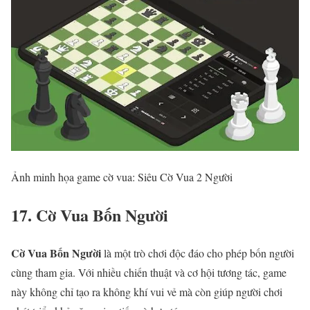
Ảnh minh họa game cờ vua: Siêu Cờ Vua 2 Người
17. Cờ Vua Bốn Người
Cờ Vua Bốn Người
là một trò chơi độc đáo cho phép bốn người
cùng tham gia. Với nhiều chiến thuật và cơ hội tương tác, game
này không chỉ tạo ra không khí vui vẻ mà còn giúp người chơi