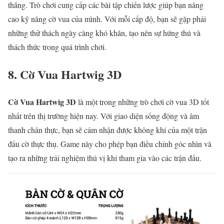
thắng. Trò chơi cung cấp các bài tập chiến lược giúp bạn nâng
cao kỹ năng cờ vua của mình. Với mỗi cấp độ, bạn sẽ gặp phải
những thử thách ngày càng khó khăn, tạo nên sự hứng thú và
thách thức trong quá trình chơi.
8. Cờ Vua Hartwig 3D
Cờ Vua Hartwig 3D
là một trong những trò chơi cờ vua 3D tốt
nhất trên thị trường hiện nay. Với giao diện sống động và âm
thanh chân thực, bạn sẽ cảm nhận được không khí của một trận
đấu cờ thực thụ. Game này cho phép bạn điều chỉnh góc nhìn và
tạo ra những trải nghiệm thú vị khi tham gia vào các trận đấu.