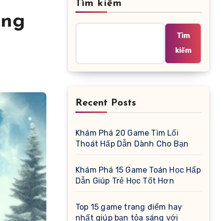
Tìm kiếm
ông
Tìm
kiếm
Recent Posts
Khám Phá 20 Game Tìm Lối
Thoát Hấp Dẫn Dành Cho Bạn
Khám Phá 15 Game Toán Học Hấp
Dẫn Giúp Trẻ Học Tốt Hơn
Top 15 game trang điểm hay
nhất giúp bạn tỏa sáng với