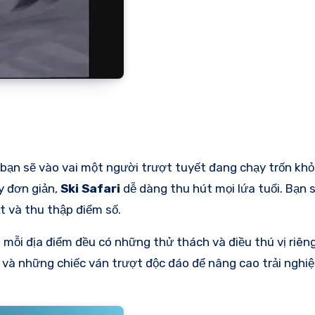
g
 bạn sẽ vào vai một người trượt tuyết đang chạy trốn kh
y đơn giản,
Ski Safari
dễ dàng thu hút mọi lứa tuổi. Bạn s
t và thu thập điểm số.
ỗi địa điểm đều có những thử thách và điều thú vị riêng.
và những chiếc ván trượt độc đáo để nâng cao trải nghi