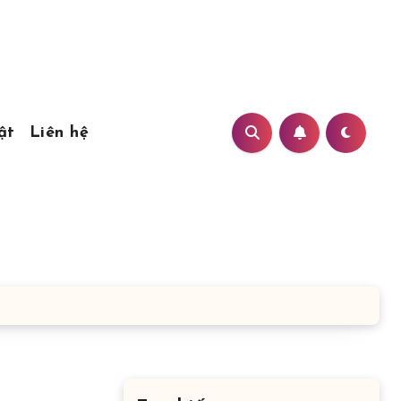
ật
Liên hệ