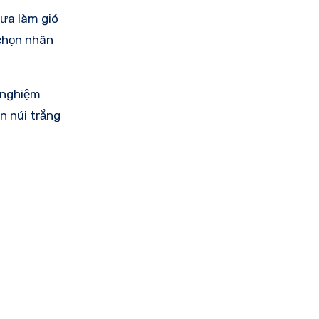
ưa làm gió
 chọn nhân
 nghiệm
n núi trắng