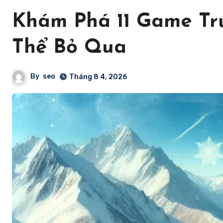
Khám Phá 11 Game Tr
Thể Bỏ Qua
By
seo
Tháng 8 4, 2026