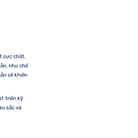
t cực chất.
dẫn, như chế
ắn sẽ khiến
t triển kỹ
àu sắc và